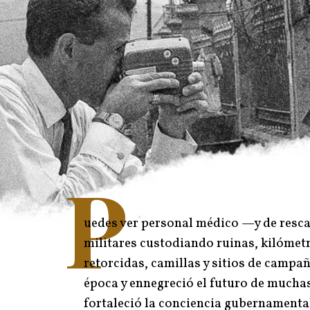
P
uedes ver personal médico —y de resc
militares custodiando ruinas, kilómet
retorcidas, camillas y sitios de campa
época y ennegreció el futuro de mucha
fortaleció la conciencia gubernamental