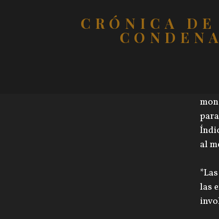
CRÓNICA DE
CONDEN
*Los
mone
para
Índi
al m
*Las
las 
invo