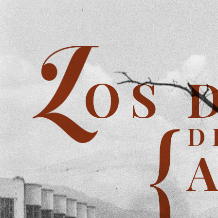
OS 
{
D