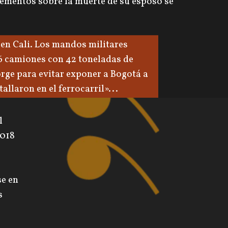
lementos sobre la muerte de su esposo se
 en Cali. Los mandos militares
6 camiones con 42 toneladas de
orge para evitar exponer a Bogotá a
allaron en el ferrocarril»...
l
2018
se en
s