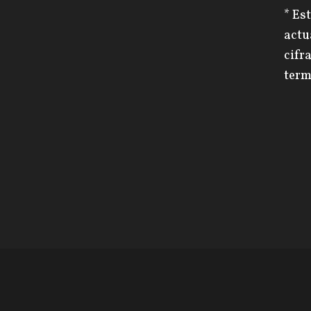
* Es
actu
cifr
term