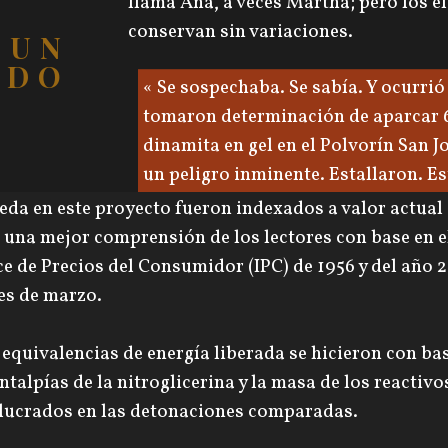
llama Ana, a veces Martha; pero los e
conservan sin variaciones.
 UN
ADO
« Se sospechaba. Se sabía. Y ocurrió
NOTAS DE LOS
tomaron determinación de aparcar 
AUTORES
dinamita en gel en el Polvorín San J
un peligro inminente. Estallaron. Est
 precios, montos donados y las cifras referidas a la
da en este proyecto fueron indexados a valor actual
 una mejor comprensión de los lectores con base en e
ce de Precios del Consumidor (IPC) de 1956 y del año 
es de marzo.
 equivalencias de energía liberada se hicieron con ba
entalpías de la nitroglicerina y la masa de los reactivo
lucrados en las detonaciones comparadas.