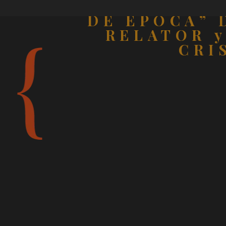
LA “IMA
DE ÉPOCA” 
RELATOR y
CRI