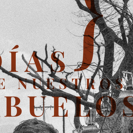
}
DÍAS
E NUESTROS
ABUELO